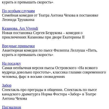
курить и превышать скорость»
По особым случаям
Семейная комедия от Театра Антона Чехова в постановке
Леонида Трушкина
Казанова. Ars Vivendi
Новая постановка Сергея Безрукова – комедия о
приключениях Казановы при дворе Екатерины II
Вредные привычки
Авантюрная комедия по пьесе Филиппа Леллуша «Пить,
курить и превышать скорость»
На посадку
Самая необычная версия пьесы Островского «На всякого
мудреца довольно простоты», классика глазами современного
человека, фарс в восьми сновидениях
Забор
Спектакль про преграды в общении. Спектакль по пьесе
канадского драматурга Норма Фостера «Забор» в Театре
Антона Чехова
Пигмалион