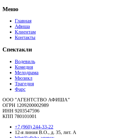
Меню
Главная
Афиша
Клиентам
Контакты
Спектакли
Водевиль
Комедия
Мелодрама
Мюзикл
Трагедия
Фарс
ООО "АГЕНТСТВО АФИША"
ОГРН 1209200002989
ИНН 9203547596
КПП 780101001
+7 (960) 244-33-22
12-я линия В.О., д. 35, лит. А
bilet@afisha.agency