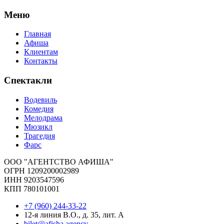
Меню
Главная
Афиша
Клиентам
Контакты
Спектакли
Водевиль
Комедия
Мелодрама
Мюзикл
Трагедия
Фарс
ООО "АГЕНТСТВО АФИША"
ОГРН 1209200002989
ИНН 9203547596
КПП 780101001
+7 (960) 244-33-22
12-я линия В.О., д. 35, лит. А
bilet@afisha.agency