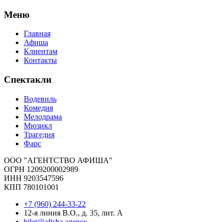
Меню
Главная
Афиша
Клиентам
Контакты
Спектакли
Водевиль
Комедия
Мелодрама
Мюзикл
Трагедия
Фарс
ООО "АГЕНТСТВО АФИША"
ОГРН 1209200002989
ИНН 9203547596
КПП 780101001
+7 (960) 244-33-22
12-я линия В.О., д. 35, лит. А
bilet@afisha.agency