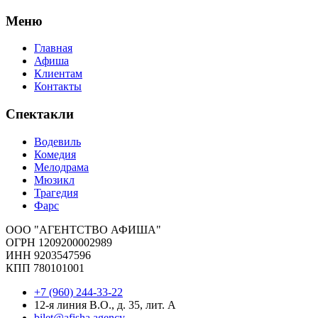
Меню
Главная
Афиша
Клиентам
Контакты
Спектакли
Водевиль
Комедия
Мелодрама
Мюзикл
Трагедия
Фарс
ООО "АГЕНТСТВО АФИША"
ОГРН 1209200002989
ИНН 9203547596
КПП 780101001
+7 (960) 244-33-22
12-я линия В.О., д. 35, лит. А
bilet@afisha.agency