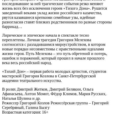
последовавшие за ней трагические события резко меняют
жизнь всех без исключения героев «Тихого Дона». Рушится
заведенный веками уклад жизни российского казачества,
рвутся казавшиеся крепкими семейные узы, идейные
разногласия ставят близких родственников по разные стороны
баррикад…
Лирическое и эпическое начала в спектакле тесно
переплетены. Личная трагедия Григория Мелехова
соотносится с разладившимся мироустройством, в котором
новые порядки несовместимы с нравственными идеалами
жизни героя. Путь Мелехова – это путь обретений и потерь,
ошибок и поражений, который прошел в начале прошлого
века весь российский народ.
«Тихий Дон» – первая работа молодых артистов, студентов
мастерской Григория Козлова в Санкт-Петербургской
академии театрального искусства.
В ролях
Дмитрий Житков, Дмитрий Белякин, Ольга
Афанасьева, Антон Момот, Фёдор Климов, Мария Русских,
Наталья Шулина и др.
Режиcсер
Григорий Козлов Режиссёрская группа – Григорий
Серебряный, Галина Бызгу
Возрастная категория: 16+