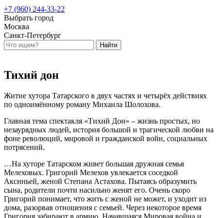
+7 (960) 244-33-22
Выбрать город
Москва
Санкт-Петербург
Тихий дон
Житие хутора Татарского в двух частях и четырёх действиях
по одноимённому роману Михаила Шолохова.
Главная тема спектакля «Тихий Дон» – жизнь простых, но
незаурядных людей, история большой и трагической любви на
фоне революций, мировой и гражданской войн, социальных
потрясений.
…На хуторе Татарском живет большая дружная семья
Мелеховых. Григорий Мелехов увлекается соседкой
Аксиньей, женой Степана Астахова. Пытаясь образумить
сына, родители почти насильно женят его. Очень скоро
Григорий понимает, что жить с женой не может, и уходит из
дома, разорвав отношения с семьей. Через некоторое время
Григория забирают в армию. Начавшаяся Мировая война и