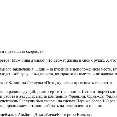
 и превышать скорость»
ретов.
Мужчины думают, что держат жизнь в своих руках.
А что
ьного заключения. Один – за курение в неположенном месте, вт
молоденькой девушки-адвоката, которая оказывается и не адвока
пьесе Филиппа Леллуша «Пить, курить и превышать скорость».
е- и радиоведущий, режиссер театра и кино. Истоки творческог
 и работа в ведущих медиа-компаниях Франции. Однажды Филипп
пектакль Леллуша был сыгран на сценах Парижа более 180 раз. 
ю, продолжает активно работать на телевидении и в кино.
цеймако, Альбина Джанабаева/Екатерина Волкова