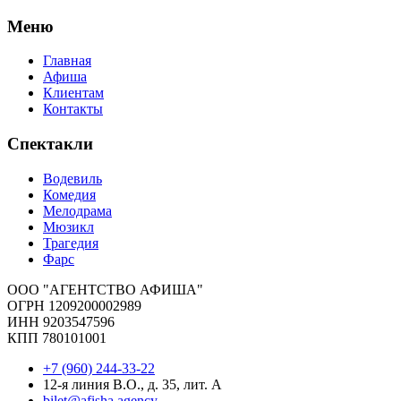
Меню
Главная
Афиша
Клиентам
Контакты
Спектакли
Водевиль
Комедия
Мелодрама
Мюзикл
Трагедия
Фарс
ООО "АГЕНТСТВО АФИША"
ОГРН 1209200002989
ИНН 9203547596
КПП 780101001
+7 (960) 244-33-22
12-я линия В.О., д. 35, лит. А
bilet@afisha.agency